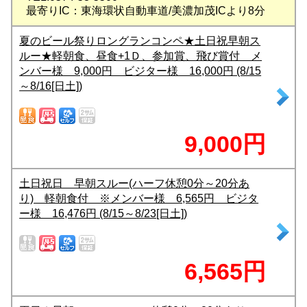
最寄りIC：東海環状自動車道/美濃加茂ICより8分
夏のビール祭りロングランコンペ★土日祝早朝ス
ルー★軽朝食、昼食+1Ｄ、参加賞、飛び賞付 メ
ンバー様 9,000円 ビジター様 16,000円 (8/15
～8/16[日土])
9,000円
土日祝日 早朝スルー(ハーフ休憩0分～20分あ
り) 軽朝食付 ※メンバー様 6,565円 ビジタ
ー様 16,476円 (8/15～8/23[日土])
6,565円