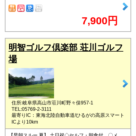
7,900円
明智ゴルフ倶楽部 荘川ゴルフ
場
住所:岐阜県高山市荘川町野々俣957-1
TEL:05769-2-3111
最寄りIC：東海北陸自動車道/ひるがの高原スマート
ICより10km
【早朝スルー 夏】 土日祝◇セルフ・朝食付 〇メ