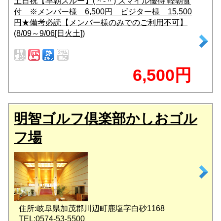
土日祝【早朝スルー】(＾-＾) スマイル優待 軽朝食
付 ※メンバー様 6,500円 ビジター様 15,500
円★備考必読【メンバー様のみでのご利用不可】
(8/09～9/06[日火土])
6,500円
明智ゴルフ倶楽部かしおゴル
フ場
住所:岐阜県加茂郡川辺町鹿塩字白砂1168
TEL:0574-53-5500