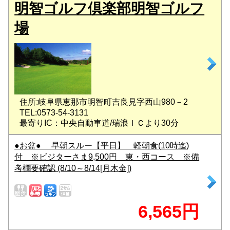
明智ゴルフ倶楽部明智ゴルフ
場
住所:岐阜県恵那市明智町吉良見字西山980－2
TEL:0573-54-3131
最寄りIC：中央自動車道/瑞浪ＩＣより30分
●お盆● 早朝スルー【平日】 軽朝食(10時迄)
付 ※ビジターさま9,500円 東・西コース ※備
考欄要確認 (8/10～8/14[月木金])
6,565円