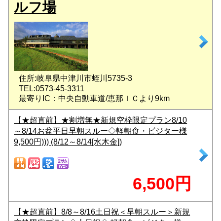
ルフ場
住所:岐阜県中津川市蛭川5735-3
TEL:0573-45-3311
最寄りIC：中央自動車道/恵那ＩＣより9km
【★超直前】★割増無★新規空枠限定プラン8/10
～8/14お盆平日早朝スルー◇軽朝食・ビジター様
9,500円))) (8/12～8/14[水木金])
6,500円
【★超直前】8/8～8/16土日祝＜早朝スルー＞新規