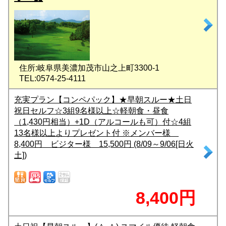
住所:岐阜県美濃加茂市山之上町3300-1
TEL:0574-25-4111
充実プラン【コンペパック】★早朝スルー★土日
祝日セルフ☆3組9名様以上☆軽朝食・昼食
（1,430円相当）+1D（アルコールも可）付☆4組
13名様以上よりプレゼント付 ※メンバー様
8,400円 ビジター様 15,500円 (8/09～9/06[日火
土])
8,400円