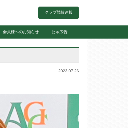
クラブ競技速報
会員様へのお知らせ
公示広告
2023.07.26