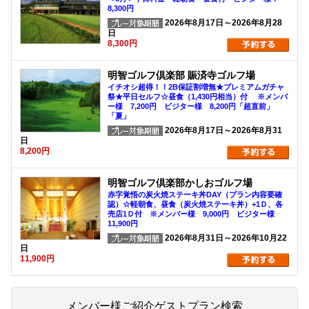
8,300円
2026年8月17日～2026年8月28
日
8,300円
明智ゴルフ倶楽部 賑済寺ゴルフ場
イチオシ超得！！2B保証割増無★プレミアムガチャ
祭★平日セルフ☆昼食（1,430円相当）付 ※メンバ
ー様 7,200円 ビジター様 8,200円「超直前」
「夏」
2026年8月17日～2026年8月31
日
8,200円
明智ゴルフ倶楽部かしおゴルフ場
赤字覚悟の炭火焼ステーキ丼DAY（プラン内容要確
認）☆軽朝食、昼食（炭火焼ステーキ丼）+1Ｄ、各
売店1Ｄ付 ※メンバー様 9,000円 ビジター様
11,900円
2026年8月31日～2026年10月22
日
11,900円
メンバー様ご紹介ゲストプラン検索