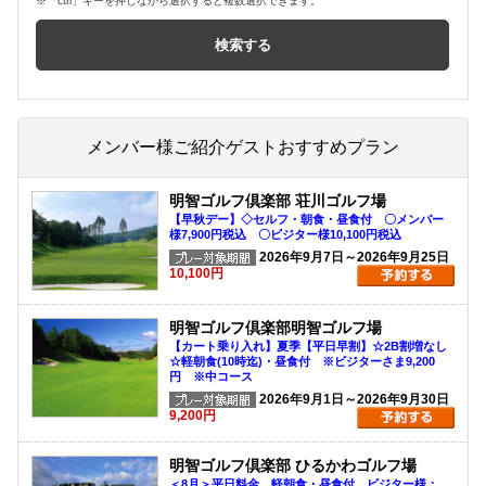
※「ctrl」キーを押しながら選択すると複数選択できます。
メンバー様ご紹介ゲストおすすめプラン
明智ゴルフ倶楽部 荘川ゴルフ場
【早秋デー】◇セルフ・朝食・昼食付 〇メンバー
様7,900円税込 〇ビジター様10,100円税込
2026年9月7日～2026年9月25日
10,100円
明智ゴルフ倶楽部明智ゴルフ場
【カート乗り入れ】夏季【平日早割】☆2B割増なし
☆軽朝食(10時迄)・昼食付 ※ビジターさま9,200
円 ※中コース
2026年9月1日～2026年9月30日
9,200円
明智ゴルフ倶楽部 ひるかわゴルフ場
＜8月＞平日料金 軽朝食・昼食付 ビジター様：