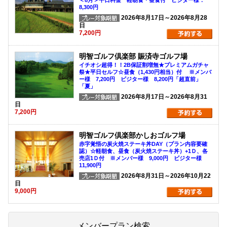
8,300円
2026年8月17日～2026年8月28
日
7,200円
明智ゴルフ倶楽部 賑済寺ゴルフ場
イチオシ超得！！2B保証割増無★プレミアムガチャ
祭★平日セルフ☆昼食（1,430円相当）付 ※メンバ
ー様 7,200円 ビジター様 8,200円「超直前」
「夏」
2026年8月17日～2026年8月31
日
7,200円
明智ゴルフ倶楽部かしおゴルフ場
赤字覚悟の炭火焼ステーキ丼DAY（プラン内容要確
認）☆軽朝食、昼食（炭火焼ステーキ丼）+1Ｄ、各
売店1Ｄ付 ※メンバー様 9,000円 ビジター様
11,900円
2026年8月31日～2026年10月22
日
9,000円
メンバープラン検索