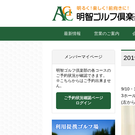
最新情報
営業のご案内
メンバーマイページ
2
明智ゴルフ倶楽部の各コースの
ご予約状況が確認できます。
※こちらからはご予約出来ませ
ん。
9/1
3ホー
ご予約状況確認ページ
(左か
ログイン