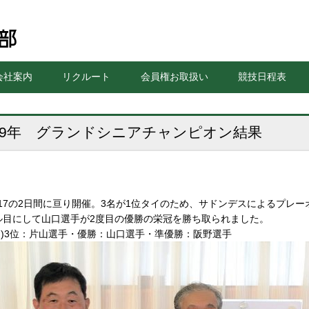
会社案内
リクルート
会員権お取扱い
競技日程表
019年 グランドシニアチャンピオン結果
0・17の2日間に亘り開催。3名が1位タイのため、サドンデスによるプレー
ル目にして山口選手が2度目の優勝の栄冠を勝ち取られました。
ら)3位：片山選手・優勝：山口選手・準優勝：阪野選手