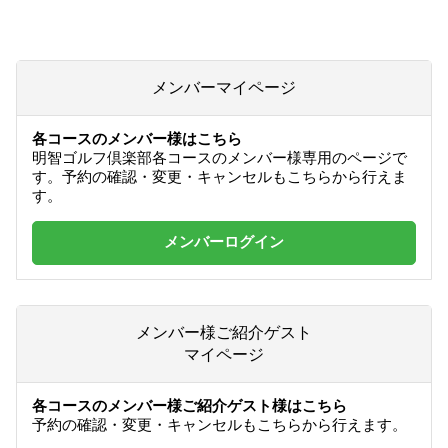
メンバーマイページ
各コースのメンバー様はこちら
明智ゴルフ倶楽部各コースのメンバー様専用のページで
す。予約の確認・変更・キャンセルもこちらから行えま
す。
メンバーログイン
メンバー様ご紹介ゲスト
マイページ
各コースのメンバー様ご紹介ゲスト様はこちら
予約の確認・変更・キャンセルもこちらから行えます。