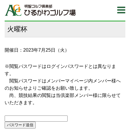
火曜杯
開催日：2023年7月25日（火）
※閲覧パスワードはログインパスワードとは異なりま
す。
閲覧パスワードはメンバーマイページ内メンバー様へ
のお知らせよりご確認をお願い致します。
尚、競技結果の閲覧は当倶楽部メンバー様に限らせて
いただきます。