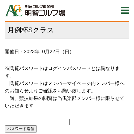
月例杯Sクラス
開催日：2023年10月22日（日）
※閲覧パスワードはログインパスワードとは異なりま
す。
閲覧パスワードはメンバーマイページ内メンバー様へ
のお知らせよりご確認をお願い致します。
尚、競技結果の閲覧は当倶楽部メンバー様に限らせて
いただきます。