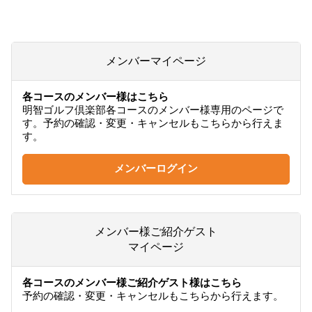
メンバーマイページ
各コースのメンバー様はこちら
明智ゴルフ倶楽部各コースのメンバー様専用のページで
す。予約の確認・変更・キャンセルもこちらから行えま
す。
メンバーログイン
メンバー様ご紹介ゲスト
マイページ
各コースのメンバー様ご紹介ゲスト様はこちら
予約の確認・変更・キャンセルもこちらから行えます。