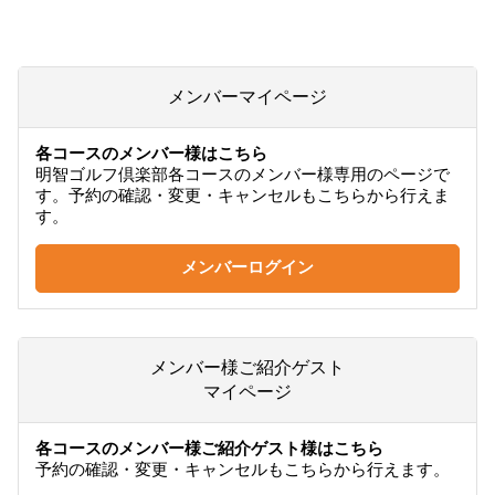
メンバーマイページ
各コースのメンバー様はこちら
明智ゴルフ倶楽部各コースのメンバー様専用のページで
す。予約の確認・変更・キャンセルもこちらから行えま
す。
メンバーログイン
メンバー様ご紹介ゲスト
マイページ
各コースのメンバー様ご紹介ゲスト様はこちら
予約の確認・変更・キャンセルもこちらから行えます。