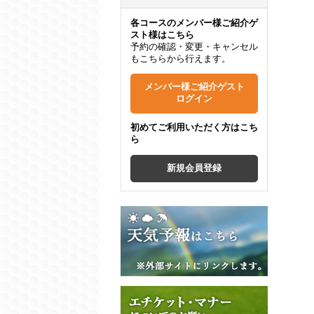
各コースのメンバー様ご紹介ゲ
スト様はこちら
予約の確認・変更・キャンセル
もこちらから行えます。
メンバー様ご紹介ゲスト
ログイン
初めてご利用いただく方はこち
ら
新規会員登録