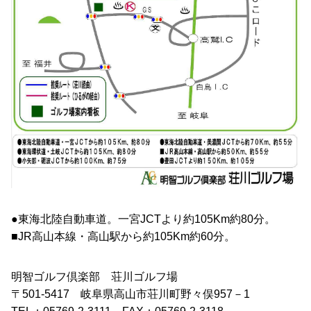
●東海北陸自動車道。一宮JCTより約105Km約80分。
■JR高山本線・高山駅から約105Km約60分。
明智ゴルフ倶楽部 荘川ゴルフ場
〒501-5417 岐阜県高山市荘川町野々俣957－1
TEL：05769-2-3111 FAX：05769-2-3118